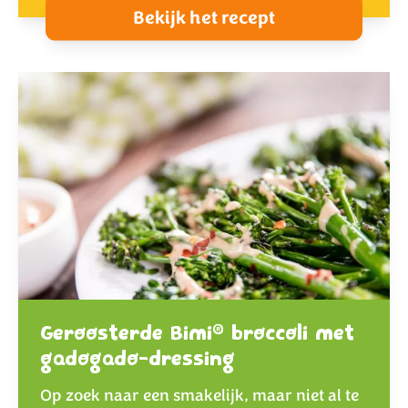
Bekijk het recept
®
Geroosterde Bimi
broccoli met
gadogado-dressing
Op zoek naar een smakelijk, maar niet al te