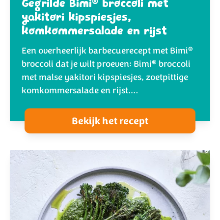
®
Gegrilde Bimi
broccoli met
yakitori kipspiesjes,
komkommersalade en rijst
®
Een overheerlijk barbecuerecept met Bimi
®
broccoli dat je wilt proeven: Bimi
broccoli
met malse yakitori kipspiesjes, zoetpittige
komkommersalade en rijst.…
Bekijk het recept