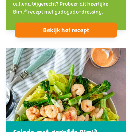
vullend bijgerecht? Probeer dit heerlijke
®
Bimi
recept met gadogado-dressing.
Bekijk het recept
®