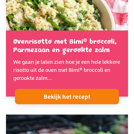
®
Ovenrisotto met Bimi
broccoli,
Parmezaan en gerookte zalm
We gaan je laten zien hoe je een hele lekkere
®
risotto uit de oven met Bimi
broccoli en
gerookte zalm…
Bekijk het recept