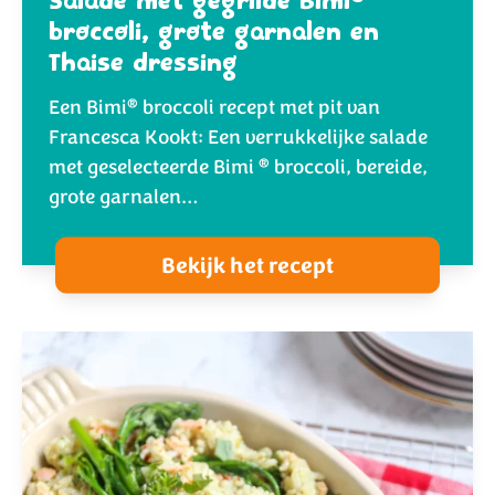
Salade met gegrilde Bimi
broccoli, grote garnalen en
Thaise dressing
®
Een Bimi
broccoli recept met pit van
Francesca Kookt: Een verrukkelijke salade
®
met geselecteerde Bimi
broccoli, bereide,
grote garnalen…
Bekijk het recept