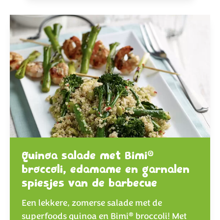
®
Quinoa salade met Bimi
broccoli, edamame en garnalen
spiesjes van de barbecue
Een lekkere, zomerse salade met de
®
superfoods quinoa en Bimi
broccoli! Met