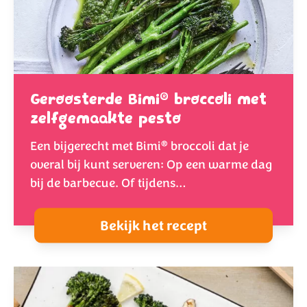
®
Geroosterde Bimi
broccoli met
zelfgemaakte pesto
®
Een bijgerecht met Bimi
broccoli dat je
overal bij kunt serveren: Op een warme dag
bij de barbecue. Of tijdens…
Bekijk het recept