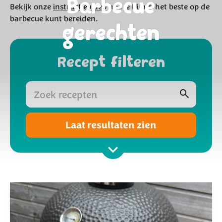
Barbecue
Bekijk onze
instructievideo
hoe je Bimi® het beste op de
barbecue kunt bereiden.
gerechten
Recept filteren
Laat resultaten zien