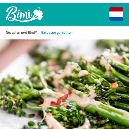
Recepten met Bimi
Barbecue gerechten
®