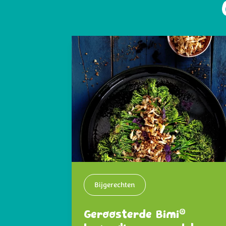
Bijgerechten
®
Geroosterde Bimi