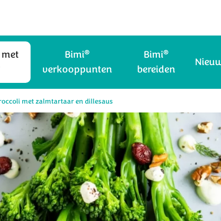
®
®
 met
Bimi
Bimi
Nieu
®
verkooppunten
bereiden
roccoli met zalmtartaar en dillesaus