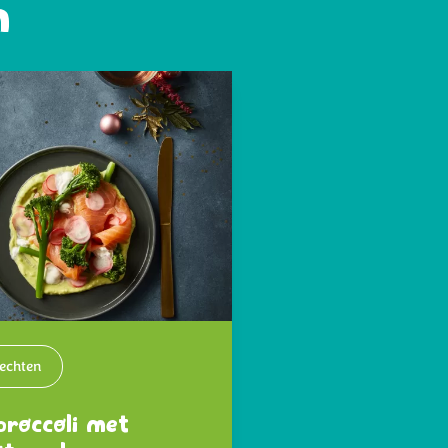
n
echten
roccoli met