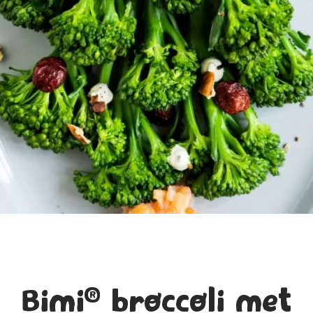
®
Bimi
broccoli met