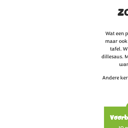
z
Wat een pl
maar ook 
tafel. 
dillesaus. 
wan
Andere ker
Voorb
10 