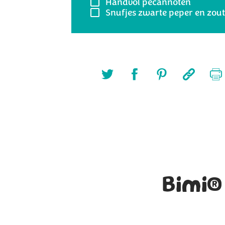
Handvol
pecannoten
Snufjes
zwarte peper en zout
Bimi® 