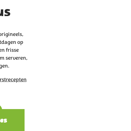
us
origineels,
stdagen op
n frisse
om serveren,
gen.
rstrecepten
ions
es