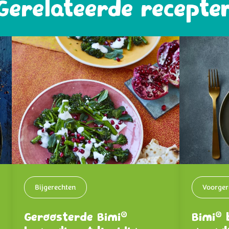
Gerelateerde recepte
Bijgerechten
Voorger
®
®
Geroosterde Bimi
Bimi
b