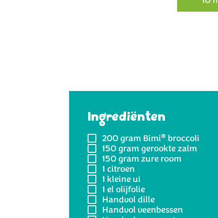
Ingrediënten
®
200 gram
Bimi
broccoli
150 gram
gerookte zalm
150 gram
zure room
1
citroen
1
kleine ui
1 el
olijfolie
Handvol
dille
Handvol
veenbessen