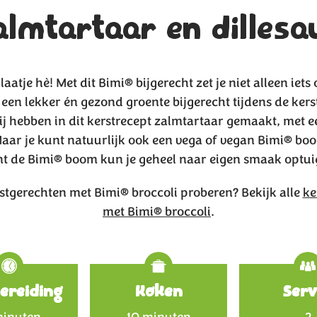
almtartaar en dillesa
aatje hè! Met dit Bimi® bijgerecht zet je niet alleen iets 
een lekker én gezond groente bijgerecht tijdens de ker
Wij hebben in dit kerstrecept zalmtartaar gemaakt, met ee
Maar je kunt natuurlijk ook een vega of vegan Bimi® bo
t de Bimi® boom kun je geheel naar eigen smaak optui
stgerechten met Bimi® broccoli proberen? Bekijk alle
ke
met Bimi® broccoli
.
Specificat
ereiding
Koken
Serv
minuten
10 minuten
2