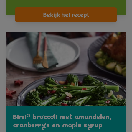
Bekijk het recept
®
Bimi
broccoli met amandelen,
cranberry's en maple syrup