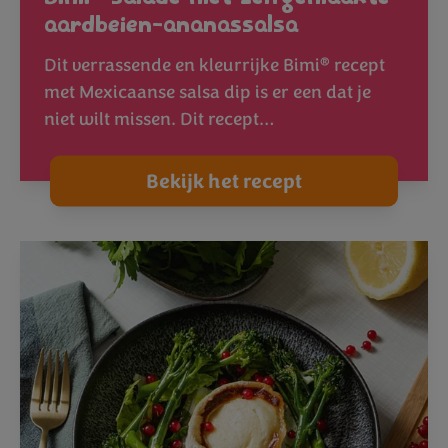
aardbeien-ananassalsa
®
Dit verrassende en kleurrijke Bimi
recept
met Mexicaanse salsa dip is er een dat je
niet wilt missen. Dit recept…
Bekijk het recept