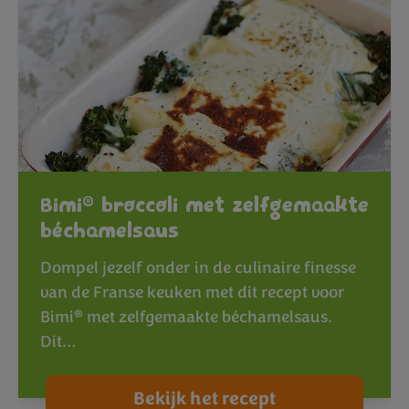
®
Bimi
broccoli met zelfgemaakte
béchamelsaus
Dompel jezelf onder in de culinaire finesse
van de Franse keuken met dit recept voor
®
Bimi
met zelfgemaakte béchamelsaus.
Dit…
Bekijk het recept