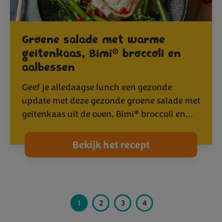
Groene salade met warme
®
geitenkaas, Bimi
broccoli en
aalbessen
Geef je alledaagse lunch een gezonde
update met deze gezonde groene salade met
®
geitenkaas uit de oven, Bimi
broccoli en…
Bekijk het recept
1
2
3
4