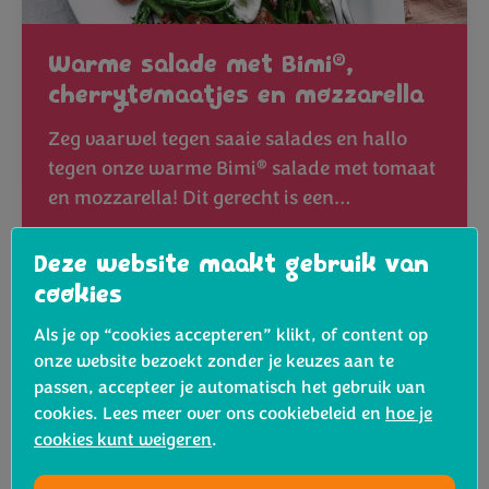
®
Warme salade met Bimi
,
cherrytomaatjes en mozzarella
Zeg vaarwel tegen saaie salades en hallo
®
tegen onze warme Bimi
salade met tomaat
en mozzarella! Dit gerecht is een…
Bekijk het recept
Deze website maakt gebruik van
cookies
Als je op “cookies accepteren” klikt, of content op
onze website bezoekt zonder je keuzes aan te
passen, accepteer je automatisch het gebruik van
cookies. Lees meer over ons cookiebeleid en
hoe je
cookies kunt weigeren
.