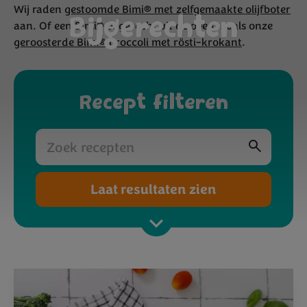
Wij raden
gestoomde Bimi® met zelfgemaakte olijfboter
Bijgerechten
aan. Of een Bimi® bijgerecht uit de oven, zoals onze
geroosterde Bimi® broccoli met rösti-krokant
.
Recept filteren
Laat resultaten zien