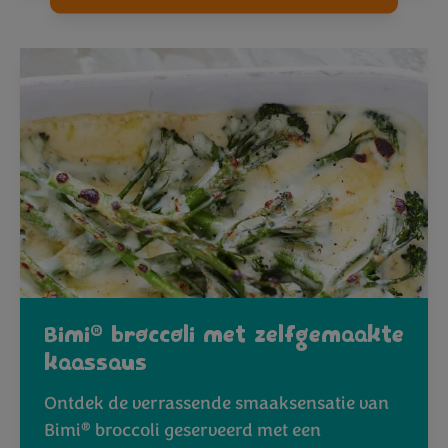
®
Bimi
broccoli met zelfgemaakte
kaassaus
Ontdek de verrassende smaaksensatie van
®
Bimi
broccoli geserveerd met een