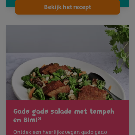
Bekijk het recept
Gado gado salade met tempeh
®
en Bimi
Ontdek een heerlijke vegan gado gado