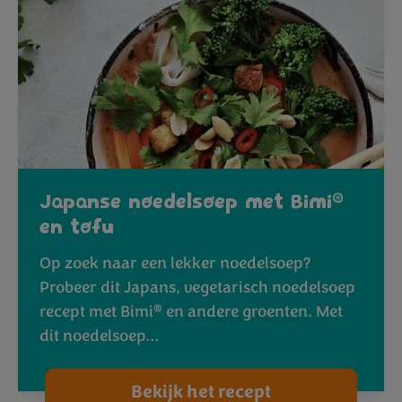
®
Japanse noedelsoep met Bimi
en tofu
Op zoek naar een lekker noedelsoep?
Probeer dit Japans, vegetarisch noedelsoep
®
recept met Bimi
en andere groenten. Met
dit noedelsoep…
Bekijk het recept