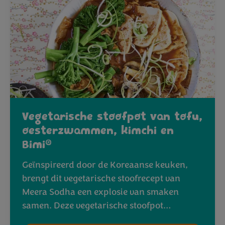
Vegetarische stoofpot van tofu,
oesterzwammen, kimchi en
®
Bimi
Geïnspireerd door de Koreaanse keuken,
brengt dit vegetarische stoofrecept van
Meera Sodha een explosie van smaken
samen. Deze vegetarische stoofpot…