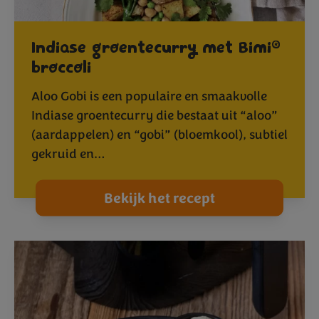
®
Indiase groentecurry met Bimi
broccoli
Aloo Gobi is een populaire en smaakvolle
Indiase groentecurry die bestaat uit “aloo”
(aardappelen) en “gobi” (bloemkool), subtiel
gekruid en…
Bekijk het recept