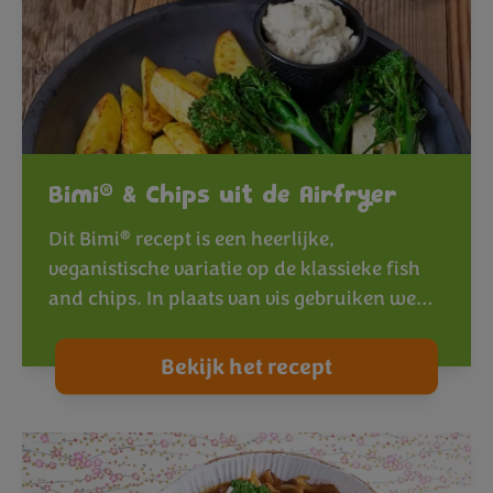
®
Bimi
& Chips uit de Airfryer
®
Dit Bimi
recept is een heerlijke,
veganistische variatie op de klassieke fish
and chips. In plaats van vis gebruiken we…
Bekijk het recept