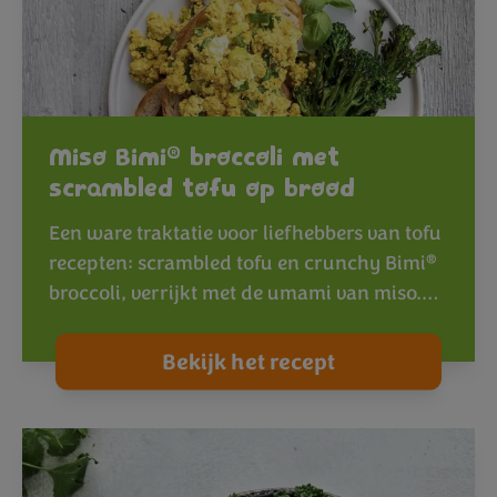
®
Miso Bimi
broccoli met
scrambled tofu op brood
Een ware traktatie voor liefhebbers van tofu
®
recepten: scrambled tofu en crunchy Bimi
broccoli, verrijkt met de umami van miso.…
Bekijk het recept