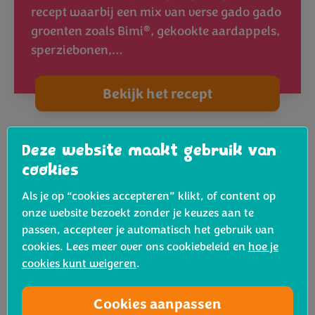
recept waarbij een mix van verse gado gado
®
groenten zoals Bimi
, gekookte aardappels,
sperziebonen,…
Bekijk het recept
Deze website maakt gebruik van
cookies
Als je op “cookies accepteren” klikt, of content op
onze website bezoekt zonder je keuzes aan te
passen, accepteer je automatisch het gebruik van
cookies. Lees meer over ons cookiebeleid en
hoe je
cookies kunt weigeren
.
Cookies aanpassen