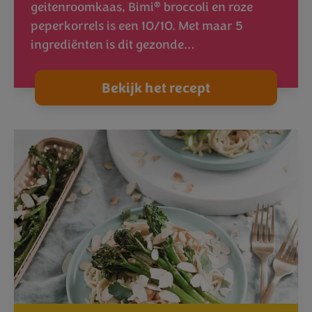
®
geitenroomkaas, Bimi
broccoli en roze
peperkorrels is een 10/10. Met maar 5
ingrediënten is dit gezonde…
Bekijk het recept