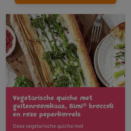
Vegetarische quiche met
®
geitenroomkaas, Bimi
broccoli
en roze peperkorrels
Deze vegetarische quiche met