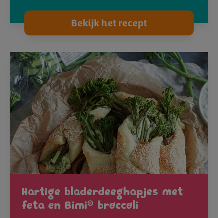
Bekijk het recept
Hartige bladerdeeghapjes met
®
feta en Bimi
broccoli