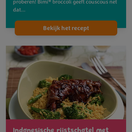
®
proberen! Bimi
broccoli geeft couscous net
dat…
Bekijk het recept
Indonesische rijstschotel met