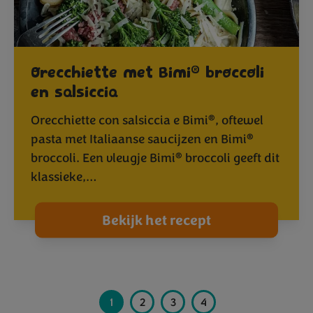
®
Orecchiette met Bimi
broccoli
en salsiccia
®
Orecchiette con salsiccia e Bimi
, oftewel
®
pasta met Italiaanse saucijzen en Bimi
®
broccoli. Een vleugje Bimi
broccoli geeft dit
klassieke,…
Bekijk het recept
1
2
3
4