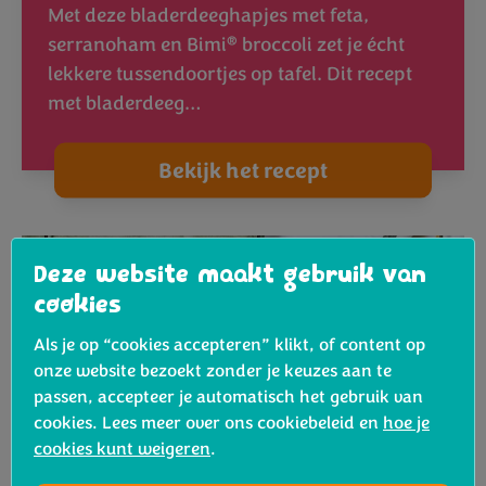
Met deze bladerdeeghapjes met feta,
®
serranoham en Bimi
broccoli zet je écht
lekkere tussendoortjes op tafel. Dit recept
met bladerdeeg…
Bekijk het recept
Deze website maakt gebruik van
cookies
Als je op “cookies accepteren” klikt, of content op
onze website bezoekt zonder je keuzes aan te
passen, accepteer je automatisch het gebruik van
cookies. Lees meer over ons cookiebeleid en
hoe je
cookies kunt weigeren
.