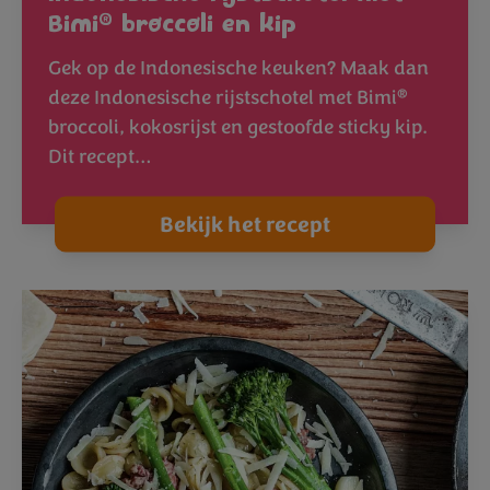
®
Bimi
broccoli en kip
Gek op de Indonesische keuken? Maak dan
®
deze Indonesische rijstschotel met Bimi
broccoli, kokosrijst en gestoofde sticky kip.
Dit recept…
Bekijk het recept