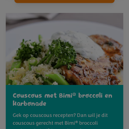
®
Couscous met Bimi
broccoli en
karbonade
Gek op couscous recepten? Dan wil je dit
®
couscous gerecht met Bimi
broccoli