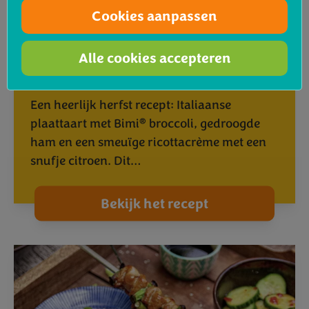
Cookies aanpassen
®
Italiaanse plaattaart met Bimi
Alle cookies accepteren
broccoli, gedroogde ham en
ricotta-citroencrème
Een heerlijk herfst recept: Italiaanse
®
plaattaart met Bimi
broccoli, gedroogde
ham en een smeuïge ricottacrème met een
snufje citroen. Dit…
Bekijk het recept