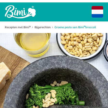
®
Recepten met Bimi
Bijgerechten
Groene pesto van Bimi
broccoli
®