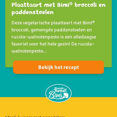
®
Plaattaart met Bimi
broccoli en
paddenstoelen
®
Deze vegetarische plaattaart met Bimi
broccoli, gemengde paddenstoelen en
rucola-walnotenpesto is een alledaagse
favoriet voor het hele gezin! De rucola-
walnotenpesto…
Bekijk het recept