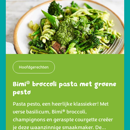
Hoofdgerechten
®
Bimi
broccoli pasta met groene
pesto
Pasta pesto, een heerlijke klassieker! Met
®
verse basilicum, Bimi
broccoli,
champignons en geraspte courgette creëer
je deze waanzinnige smaakmaker. De…