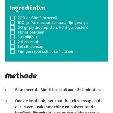
Ingrediënten
®
200 gr
Bimi
broccoli
100 gr
Parmezaanse kaas, fijn geraspt
50 gr
pijnboompitten, licht geroosterd
1
knoflookteen
3 el
olijfolie
2 tl
zeezout
1 el
citroensap
Fijn geraspte schil van 1 citroen
Methode
Blancheer de Bimi® broccoli voor 3-4 minuten.
Doe de knoflook, het zout, het citroensap en de
olie in een keukenmachine en pulseer tot de