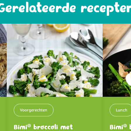
Gerelateerde recepte
Voorgerechten
Lunch
®
®
Bimi
broccoli met
Bimi
b