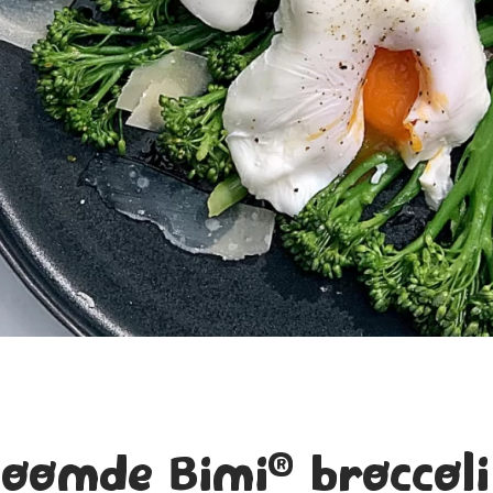
®
toomde Bimi
broccol