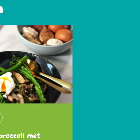
n
roccoli met