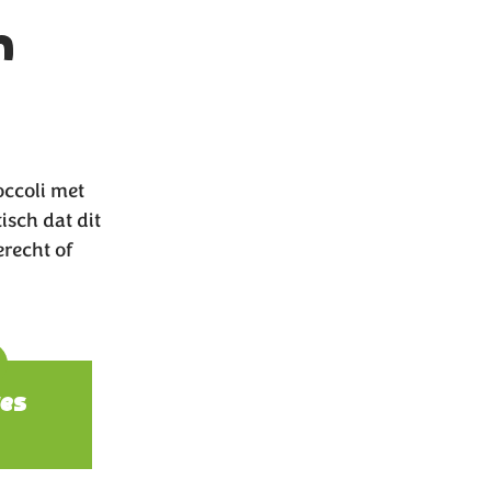
n
ccoli met
isch dat dit
recht of
ions
es