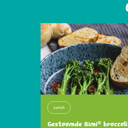
Lunch
®
Gestoomde Bimi
broccoli