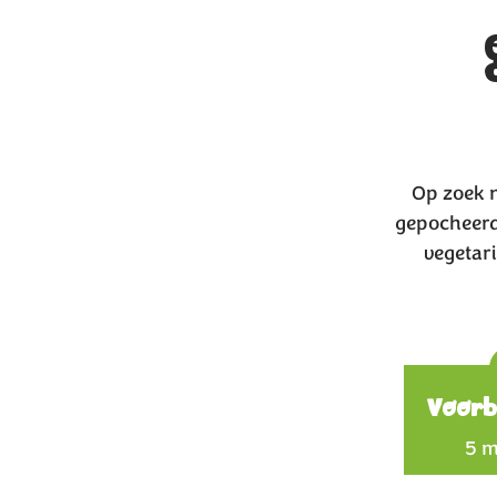
Op zoek 
gepocheerde
vegetar
Voorb
5 m