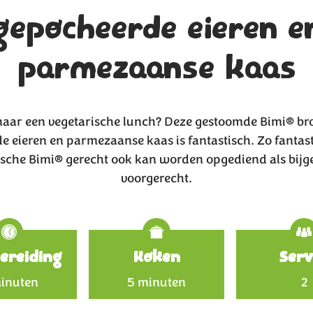
gepocheerde eieren e
parmezaanse kaas
naar een vegetarische lunch? Deze gestoomde Bimi® bro
 eieren en parmezaanse kaas is fantastisch. Zo fantast
ische Bimi® gerecht ook kan worden opgediend als bijge
voorgerecht.
Specificat
ereiding
Koken
Serv
inuten
5 minuten
2