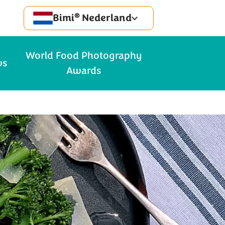
®
Bimi
Nederland
World Food Photography
ws
Awards