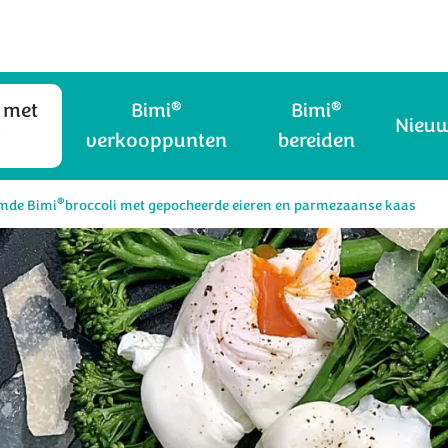
®
®
 met
Bimi
Bimi
Nieu
®
verkooppunten
bereiden
®
mde Bimi
broccoli met gepocheerde eieren en parmezaanse kaas