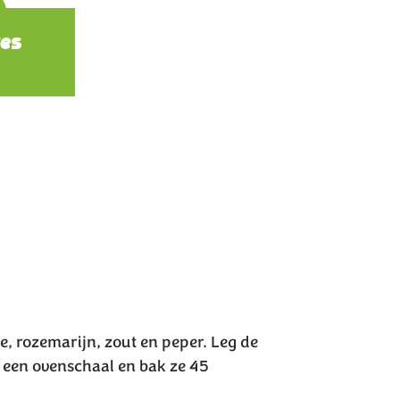
ions
es
e, rozemarijn, zout en peper. Leg de
 een ovenschaal en bak ze 45