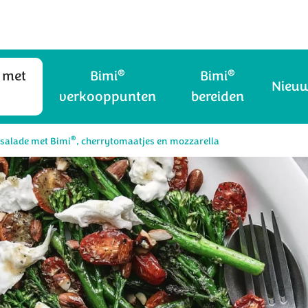
®
®
 met
Bimi
Bimi
Nieu
®
verkooppunten
bereiden
®
salade met Bimi
, cherrytomaatjes en mozzarella