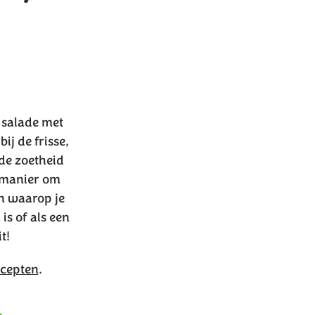
 salade met
j de frisse,
de zoetheid
 manier om
en waarop je
is of als een
t!
ecepten
.