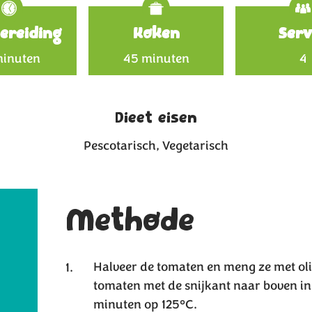
Specificat
ereiding
Koken
Serv
minuten
45 minuten
4
Dieet eisen
Pescotarisch
Vegetarisch
Methode
Halveer de tomaten en meng ze met oli
tomaten met de snijkant naar boven in
minuten op 125°C.