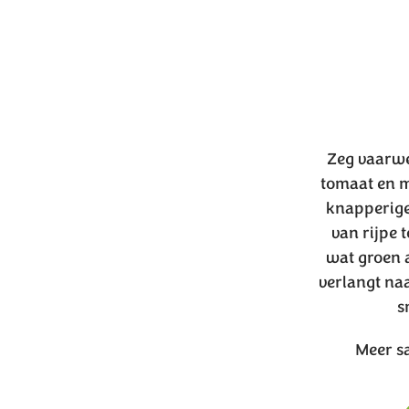
Zeg vaarwe
tomaat en m
knapperige
van rijpe
wat groen a
verlangt naa
s
Meer s