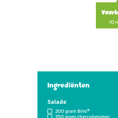
Voorb
10 
Ingrediënten
Salade
®
200 gram
Bimi
250 gram
cherrytomaten