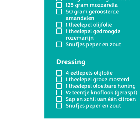
125 gram
mozzarella
50 gram
geroosterde
amandelen
1 theelepel
olijfolie
1 theelepel
gedroogde
rozemarijn
Snufjes
peper en zout
Dressing
4 eetlepels
olijfolie
1 theelepel
grove mosterd
1 theelepel
vloeibare honing
½
teentje knoflook (geraspt)
Sap en schil
van één citroen
Snufjes
peper en zout