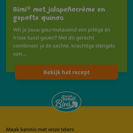
®
Bimi
met jalapeñocrème en
gepofte quinoa
Wil je jouw gourmetavond een pittige én
frisse twist geven? Met dit gerecht
combineer je de zachte, krachtige stengels
van…
Bekijk het recept
Maak kennis met onze telers