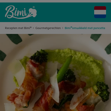
®
Recepten met Bimi
Gourmetgerechten
Bimi
omwikkeld met pancetta
®