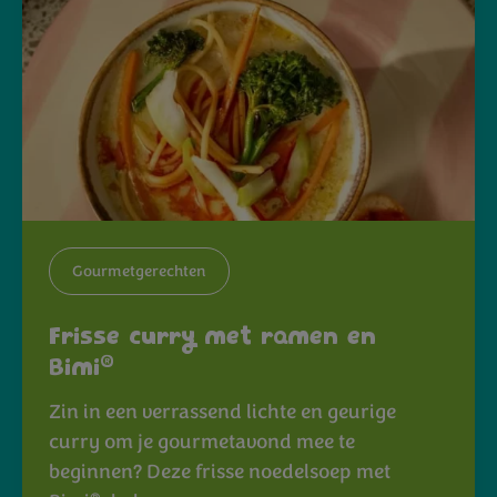
Gourmetgerechten
Frisse curry met ramen en
®
Bimi
Zin in een verrassend lichte en geurige
curry om je gourmetavond mee te
beginnen? Deze frisse noedelsoep met