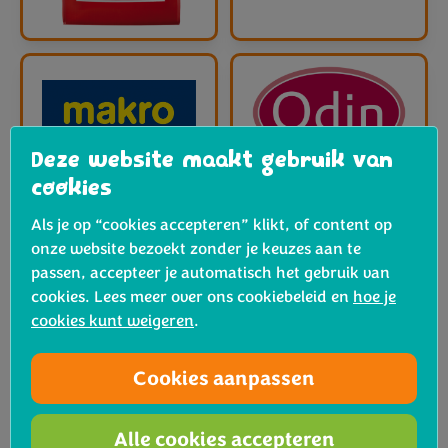
Deze website maakt gebruik van
cookies
Als je op “cookies accepteren” klikt, of content op
onze website bezoekt zonder je keuzes aan te
passen, accepteer je automatisch het gebruik van
cookies. Lees meer over ons cookiebeleid en
hoe je
cookies kunt weigeren
.
Cookies aanpassen
Alle cookies accepteren