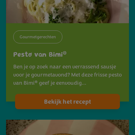
Gourmetgerechten
®
Pesto van Bimi
Ben je op zoek naar een verrassend sausje
voor je gourmetavond? Met deze frisse pesto
®
van Bimi
geef je eenvoudig…
Bekijk het recept