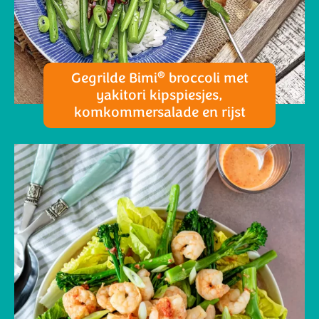
®
Gegrilde Bimi
broccoli met
yakitori kipspiesjes,
komkommersalade en rijst