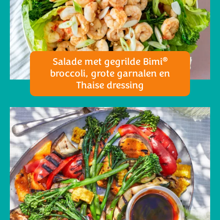
®
Salade met gegrilde Bimi
broccoli, grote garnalen en
Thaise dressing