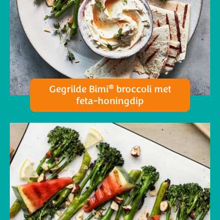
®
Gegrilde Bimi
broccoli met
feta-honingdip