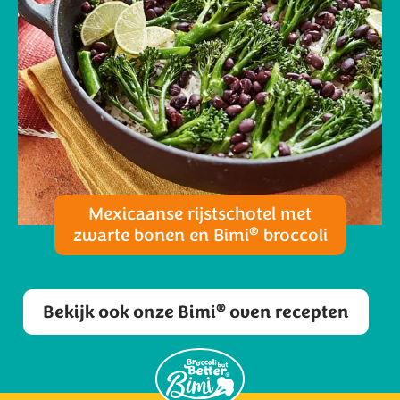
Mexicaanse rijstschotel met
®
zwarte bonen en Bimi
broccoli
®
Bekijk ook onze Bimi
oven recepten