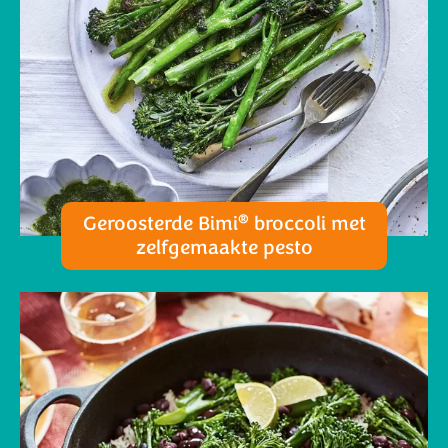
®
Geroosterde Bimi
broccoli met
zelfgemaakte pesto