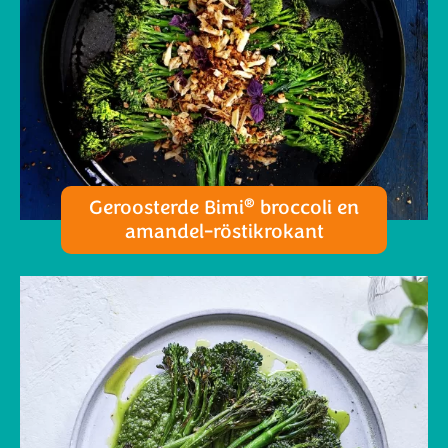
®
Geroosterde Bimi
broccoli en
amandel-röstikrokant