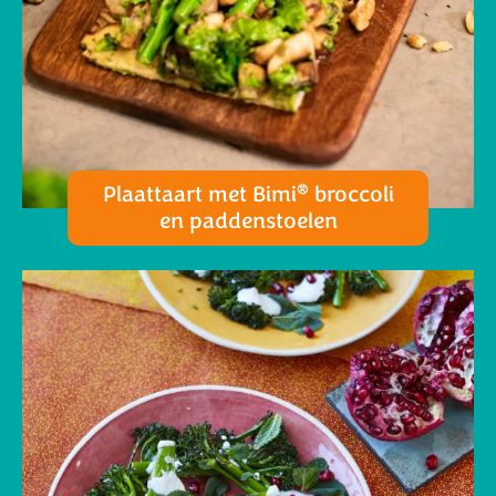
®
Plaattaart met Bimi
broccoli
en paddenstoelen