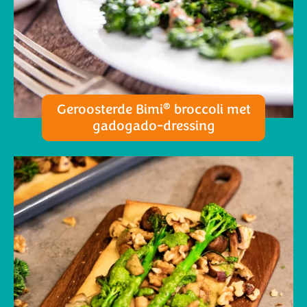
®
Geroosterde Bimi
broccoli met
gadogado-dressing