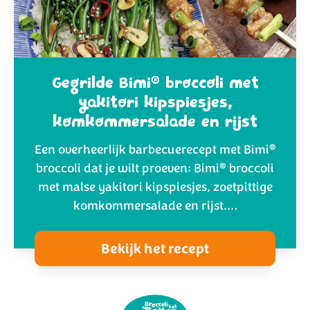
®
Gegrilde Bimi
broccoli met
yakitori kipspiesjes,
komkommersalade en rijst
®
Een overheerlijk barbecuerecept met Bimi
®
broccoli dat je wilt proeven: Bimi
broccoli
met malse yakitori kipspiesjes, zoetpittige
komkommersalade en rijst.…
Bekijk het recept