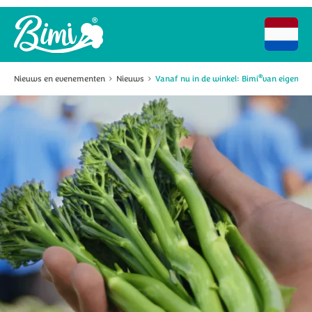
®
Nieuws en evenementen
Nieuws
Vanaf nu in de winkel: Bimi
van eigen b