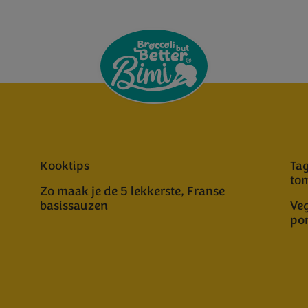
Kooktips
Tag
to
Zo maak je de 5 lekkerste, Franse
basissauzen
Veg
po