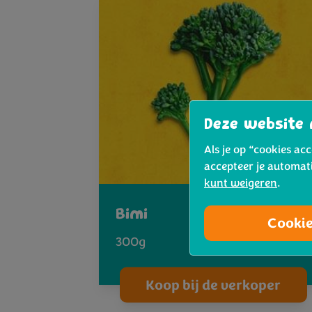
Deze website 
Als je op “cookies ac
accepteer je automat
kunt weigeren
.
Bimi
Cooki
300g
Koop bij de verkoper