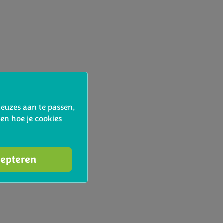
keuzes aan te passen,
d en
hoe je cookies
cepteren