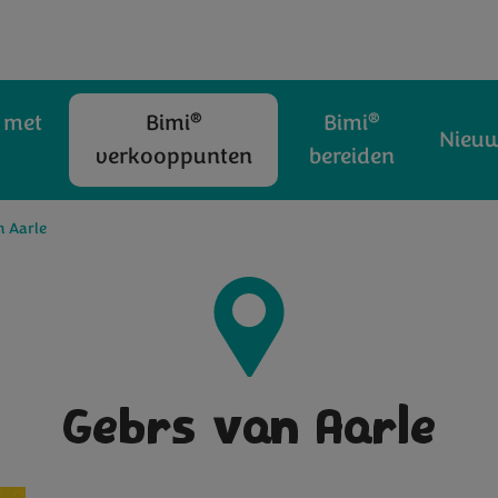
®
®
 met
Bimi
Bimi
Nieu
®
verkooppunten
bereiden
n Aarle
Gebrs van Aarle