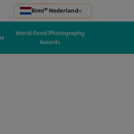
®
Bimi
Nederland
World Food Photography
ws
Awards