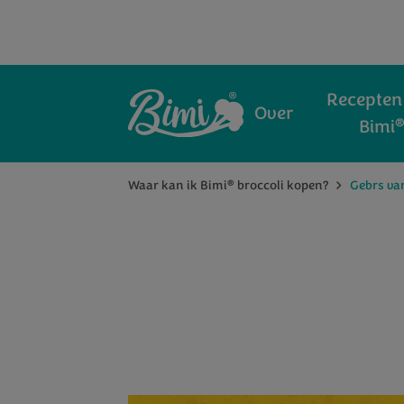
Recepten
Over
Bimi
®
Waar kan ik Bimi
broccoli kopen?
Gebrs va