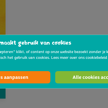
maakt gebruik van cookies
cepteren” klikt, of content op onze website bezoekt zonder je 
isch het gebruik van cookies. Lees meer over ons cookiebelei
es aanpassen
Alle cookies ac