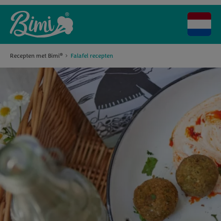
Recepten met Bimi
Falafel recepten
®