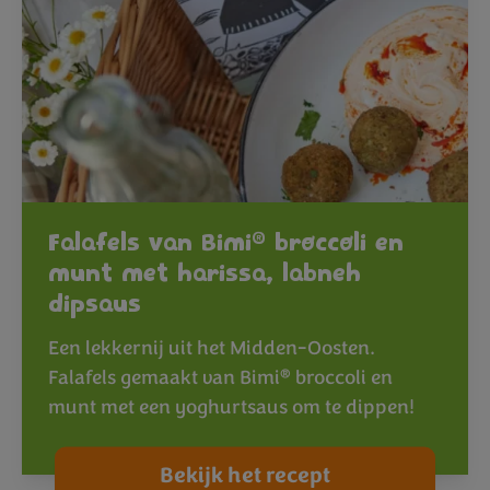
®
Falafels van Bimi
broccoli en
munt met harissa, labneh
dipsaus
Een lekkernij uit het Midden-Oosten.
®
Falafels gemaakt van Bimi
broccoli en
munt met een yoghurtsaus om te dippen!
Bekijk het recept