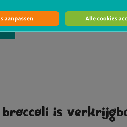
es aanpassen
Alle cookies ac
broccoli is verkrijgb