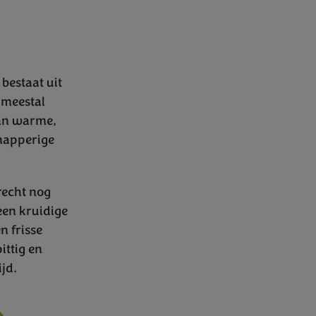
bestaat uit
 meestal
van warme,
knapperige
recht nog
een kruidige
n frisse
ittig en
jd.