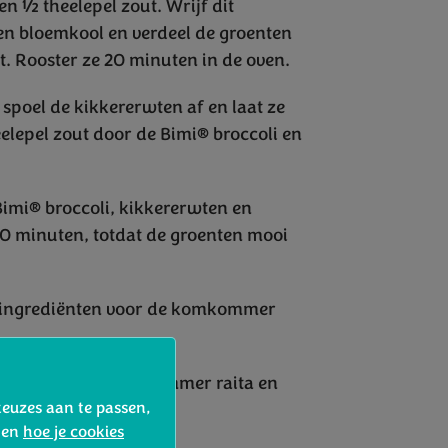
n ½ theelepel zout. Wrijf dit
n bloemkool en verdeel de groenten
. Rooster ze 20 minuten in de oven.
 spoel de kikkererwten af en laat ze
eelepel zout door de Bimi® broccoli en
Bimi® broccoli, kikkererwten en
10 minuten, totdat de groenten mooi
 ingrediënten voor de komkommer
i met de frisse komkommer raita en
keuzes aan te passen,
iander.
d en
hoe je cookies
ndiase maaltijd!