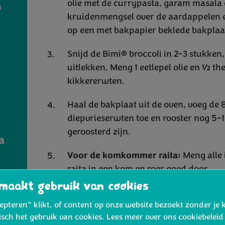
olie met de currypasta, garam masala e
n
kruidenmengsel over de aardappelen e
op een met bakpapier beklede bakplaat
Snijd de Bimi® broccoli in 2-3 stukken,
uitlekken. Meng 1 eetlepel olie en ½ th
kikkererwten.
Haal de bakplaat uit de oven, voeg de 
diepvrieserwten toe en rooster nog 5-
geroosterd zijn.
a
Voor de komkommer raita:
Meng alle
raita in een kom en roer goed door.
maakt gebruik van cookies
Serveren:
Serveer de groene aloo gob
cepteren” klikt, of content op onze website bezoekt zonder je 
maak het gerecht af met wat verse kor
isch het gebruik van cookies. Lees meer over ons cookiebelei
Geniet van deze heerlijke en gezonde I