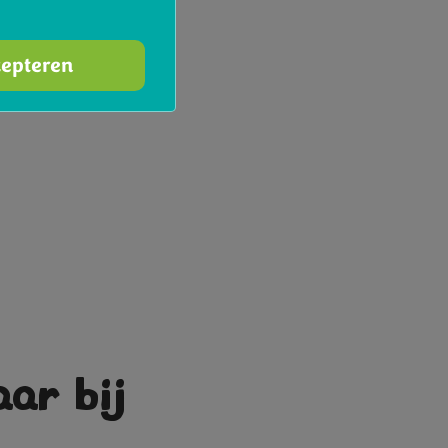
cepteren
aar bij