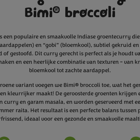
®
Bimi
broccoli
is een populaire en smaakvolle Indiase groentecurry die 
(aardappelen) en “gobi” (bloemkool), subtiel gekruid en
 of gestoofd. Dit curry gerecht is perfect als je houdt 
aken en een heerlijke combinatie van texturen – van 
bloemkool tot zachte aardappel.
groene variant voegen we Bimi® broccoli toe, wat het ge
n kleurrijker maakt! De geroosterde groenten krijgen 
n curry en garam masala, en worden geserveerd met ee
er raita. Het resultaat is een perfecte balans tussen p
rfrissend, ideaal voor een gezonde en smaakvolle maalti