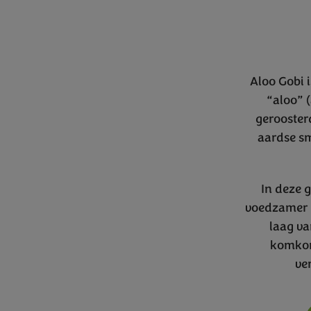
Aloo Gobi 
“aloo” 
geroosterd
aardse sm
In deze 
voedzamer e
laag va
komkomm
ve