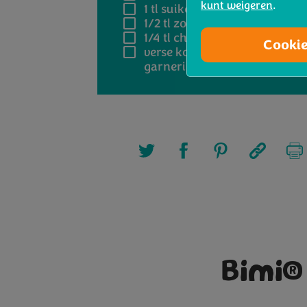
kunt weigeren
.
1 tl
suiker
1/2 tl
zout
1/4 tl
chilipoeder
Cooki
verse koriander voor de
garnering
Bimi® 