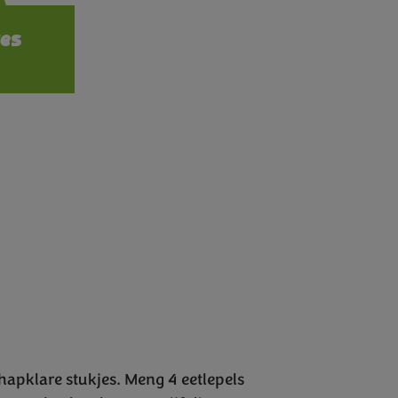
ions
es
hapklare stukjes. Meng 4 eetlepels