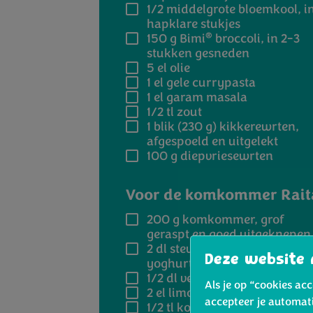
1/2
middelgrote bloemkool, i
hapklare stukjes
®
150 g
Bimi
broccoli, in 2-3
stukken gesneden
5 el
olie
1 el
gele currypasta
1 el
garam masala
1/2
tl zout
1 blik (230 g)
kikkerewrten,
afgespoeld en uitgelekt
100 g
diepvriesewrten
Voor de komkommer Rait
200 g
komkommer, grof
geraspt en goed uitgeknepen
2 dl
stevige plantaardige
Deze website 
yoghurt
1/2 dl
verse munt, fijngehakt
Als je op “cookies ac
2 el
limoensap
accepteer je automat
1/2 tl
komijnpoeder