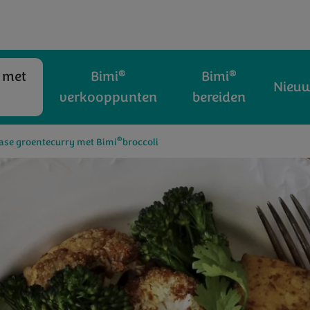
®
®
 met
Bimi
Bimi
Nieu
®
verkooppunten
bereiden
®
iase groentecurry met Bimi
broccoli