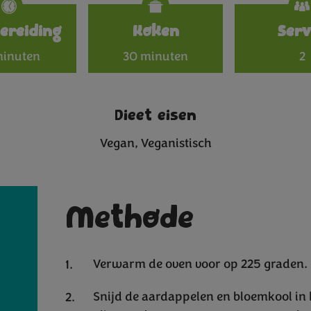
Specificat
ereiding
Koken
Serv
minuten
30 minuten
2
Dieet eisen
Vegan
Veganistisch
Methode
Verwarm de oven voor op 225 graden.
Snijd de aardappelen en bloemkool in 