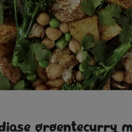
diase groentecurry 