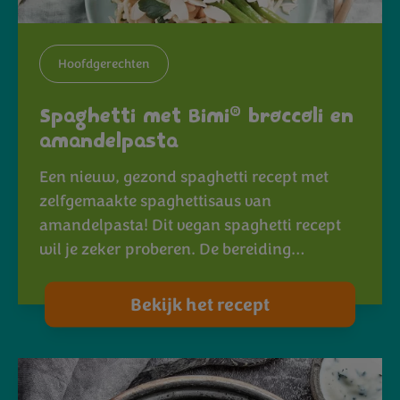
Hoofdgerechten
®
Spaghetti met Bimi
broccoli en
amandelpasta
Een nieuw, gezond spaghetti recept met
zelfgemaakte spaghettisaus van
amandelpasta! Dit vegan spaghetti recept
wil je zeker proberen. De bereiding…
Bekijk het recept