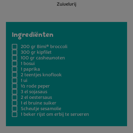
Zuivelvrij
Ingrediënten
®
200 gr
Bimi
broccoli
300 gr
kipfilet
100 gr
cashewnoten
1
bosui
1
paprika
2
teentjes knoflook
1
ui
½
rode peper
3 el
sojasaus
2 el
oestersaus
1 el
bruine suiker
Scheutje
sesamolie
1 beker
rijst om erbij te serveren