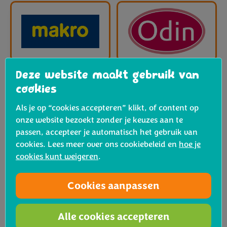
Deze website maakt gebruik van
cookies
Als je op “cookies accepteren” klikt, of content op
onze website bezoekt zonder je keuzes aan te
passen, accepteer je automatisch het gebruik van
cookies. Lees meer over ons cookiebeleid en
hoe je
cookies kunt weigeren
.
Cookies aanpassen
Alle cookies accepteren