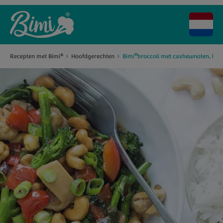
®
Recepten met Bimi
Hoofdgerechten
Bimi
broccoli met cashewnoten, kipfil
®