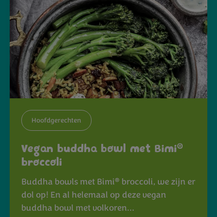
Hoofdgerechten
®
Vegan buddha bowl met Bimi
broccoli
®
Buddha bowls met Bimi
broccoli, we zijn er
dol op! En al helemaal op deze vegan
buddha bowl met volkoren…