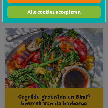
De zomer is de ideale tijd om creatief te zijn met Bimi®!
We hebben een hele rits aan
zomerrecepten met Bimi®
,
Alle cookies accepteren
hier zijn een paar van onze favoriete recepten die je
zeker moet proberen:
®
Gegrilde groenten en Bimi
broccoli van de barbecue