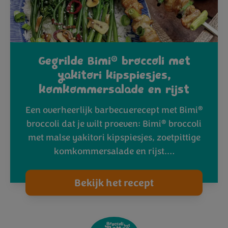
®
Gegrilde Bimi
broccoli met
yakitori kipspiesjes,
komkommersalade en rijst
®
Een overheerlijk barbecuerecept met Bimi
®
broccoli dat je wilt proeven: Bimi
broccoli
met malse yakitori kipspiesjes, zoetpittige
komkommersalade en rijst.…
Bekijk het recept