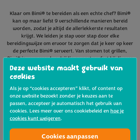
Klaar om Bimi® te bereiden als een echte chef? Bimi®
kan op maar liefst 9 verschillende manieren bereid
worden, zodat je altijd de allerlekkerste resultaten
krijgt. We leiden je stap voor stap door elke
bereidingswijze om ervoor te zorgen dat je keer op keer
de perfecte Bimi® serveert. Van stomen tot grillen,
Bimi® is verrassend veelzijdig en past perfect bij diverse
culinaire stijlen.
Deze website maakt gebruik van
cookies
Bekijk alle Bimi® bereidingswijzen
Als je op “cookies accepteren” klikt, of content op
onze website bezoekt zonder je keuzes aan te
passen, accepteer je automatisch het gebruik van
cookies. Lees meer over ons cookiebeleid en
hoe je
Onze favoriete zomer
cookies kunt weigeren
.
recepten met Bimi®
Cookies aanpassen