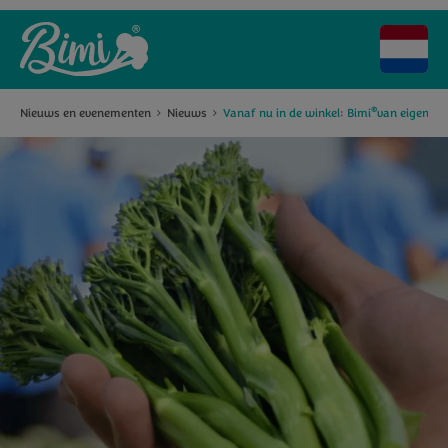
®
Nieuws en evenementen
Nieuws
Vanaf nu in de winkel: Bimi
van eigen b