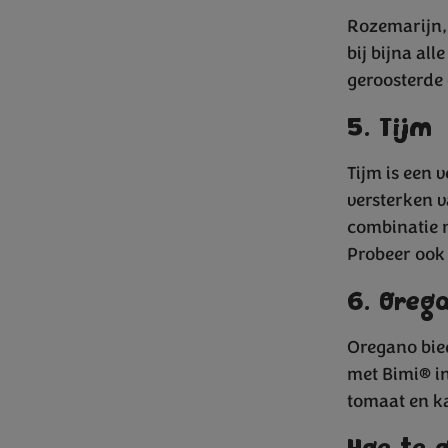
Rozemarijn, 
bij bijna al
geroosterde
5. Tijm
Tijm is een v
versterken v
combinatie m
Probeer ook 
6. Oreg
Oregano bie
met Bimi® in
tomaat en k