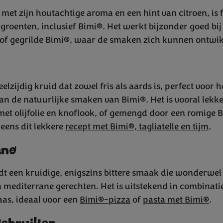
met zijn houtachtige aroma en een hint van citroen, is 
le groenten, inclusief Bimi®. Het werkt bijzonder goed b
 of gegrilde Bimi®, waar de smaken zich kunnen ontwik
eelzijdig kruid dat zowel fris als aards is, perfect voor h
an de natuurlijke smaken van Bimi®. Het is vooral lekke
et olijfolie en knoflook, of gemengd door een romige 
eens dit lekkere
recept met Bimi®, tagliatelle en tijm
.
ano
dt een kruidige, enigszins bittere smaak die wonderwe
 mediterrane gerechten. Het is uitstekend in combinati
aas, ideaal voor een
Bimi®-pizza
of
pasta met Bimi®
.