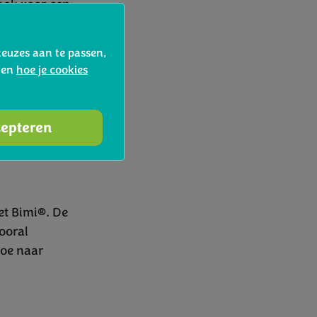
look voor een
s om
Bimi® te
keuzes aan te passen,
d en
hoe je cookies
 toets geven
cepteren
n lichte
et Bimi®. De
ooral
toe naar