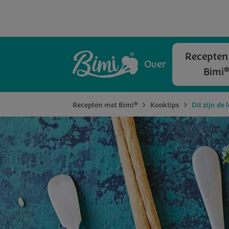
Recepten
Over
Bimi
®
Recepten met Bimi
Kooktips
Dit zijn de 