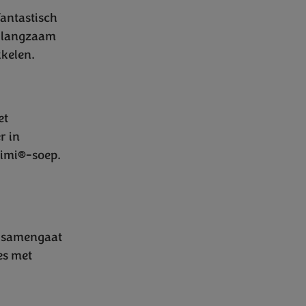
fantastisch
ij langzaam
kelen.
et
r in
Bimi®-soep.
l samengaat
es met