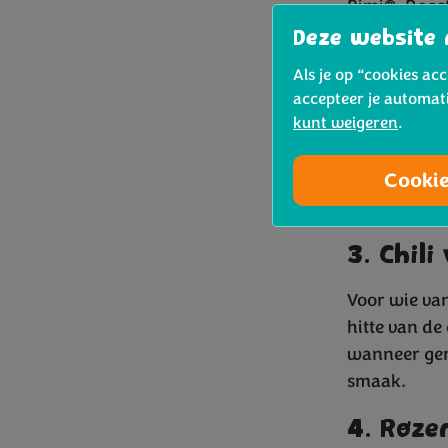
Bimi®. Roost
eenvoudig, 
Deze website 
roosteren
.
Als je op “cookies ac
accepteer je automat
2. Citr
kunt weigeren
.
Citroenmelis
Cooki
aan Bimi®. H
Bimi®-pasta
3. Chili
Voor wie van
hitte van de
wanneer ger
smaak.
4. Roze