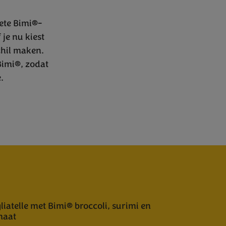
iete Bimi®-
 je nu kiest
chil maken.
Bimi®, zodat
.
liatelle met Bimi® broccoli, surimi en
maat