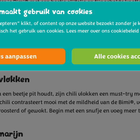
er je Bimi® met een beetje olijfolie en fijngehakte knof
maar onweerstaanbaar bijgerecht. Bekijk ook onze tip
maakt gebruik van cookies
cepteren” klikt, of content op onze website bezoekt zonder je 
isch het gebruik van cookies. Lees meer over ons cookiebelei
oenmelisse
se, met zijn frisse citrussmaak, kan een lichte, zomerse
es aanpassen
Alle cookies ac
et is bijzonder goed in salades of als toevoeging aan ee
, waar het zorgt voor een verkwikkende twist.
 vlokken
 een beetje pit houdt, zijn chili vlokken een must-try m
 chili contrasteert mooi met de mildheid van de Bimi®, v
oosterd of gewokt. Begin met een snufje en voeg meer 
marijn