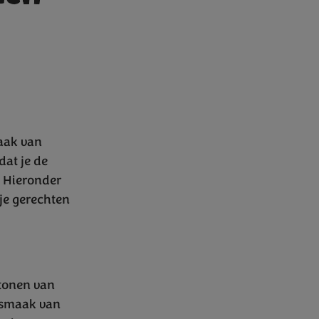
maak van
dat je de
? Hieronder
je gerechten
 tonen van
e smaak van