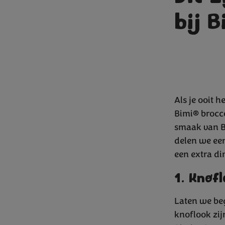
bij B
Als je ooit 
Bimi® brocco
smaak van B
delen we een
een extra d
1. Knof
Laten we beg
knoflook zij