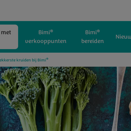
®
®
 met
Bimi
Bimi
Nieu
®
verkooppunten
bereiden
®
lekkerste kruiden bij Bimi