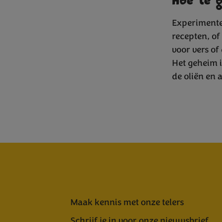
Hoe te 
Experimentee
recepten, of
voor vers of
Het geheim 
de oliën en
Maak kennis met onze telers
Schrijf je in voor onze nieuwsbrief