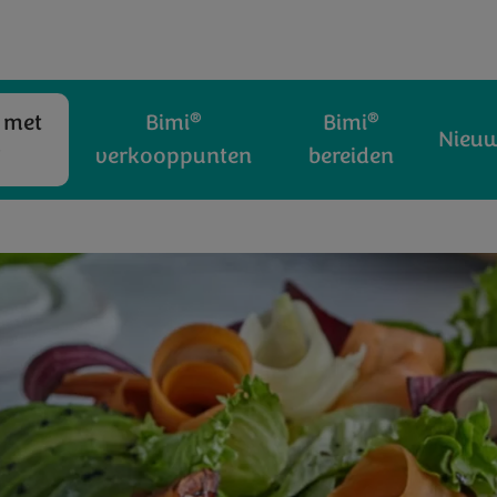
®
®
 met
Bimi
Bimi
Nieu
®
verkooppunten
bereiden