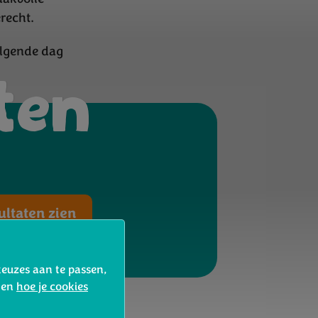
recht.
olgende dag
ten
ultaten zien
keuzes aan te passen,
d en
hoe je cookies