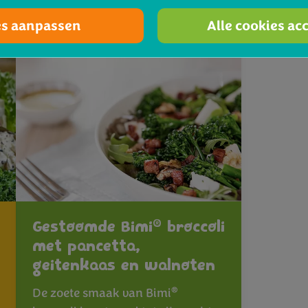
es aanpassen
Alle cookies ac
®
Gestoomde Bimi
broccoli
met pancetta,
geitenkaas en walnoten
®
De zoete smaak van Bimi