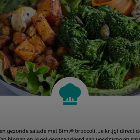
n gezonde salade met Bimi® broccoli. Je krijgt direct 
fen binnen en je eet gegarandeerd een voedzame en sm