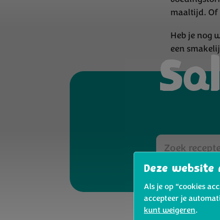
maaltijd. Of
Heb je nog w
een smakelij
Sa
Deze website 
Als je op “cookies ac
accepteer je automat
kunt weigeren
.