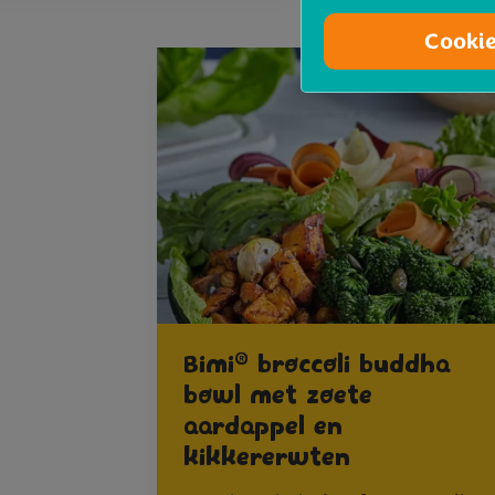
Cooki
®
Bimi
broccoli buddha
bowl met zoete
aardappel en
kikkererwten