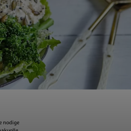
de nodige
aakvolle