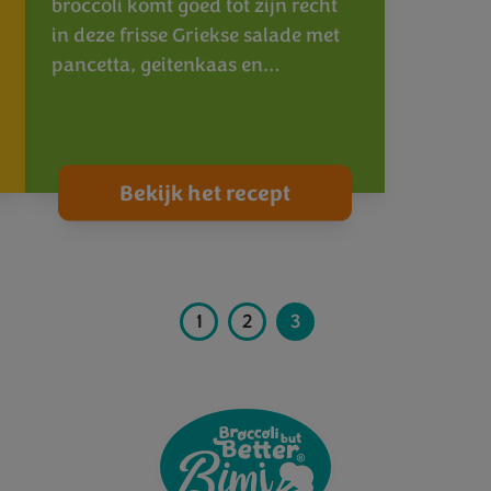
broccoli komt goed tot zijn recht
in deze frisse Griekse salade met
pancetta, geitenkaas en…
Bekijk het recept
1
2
3