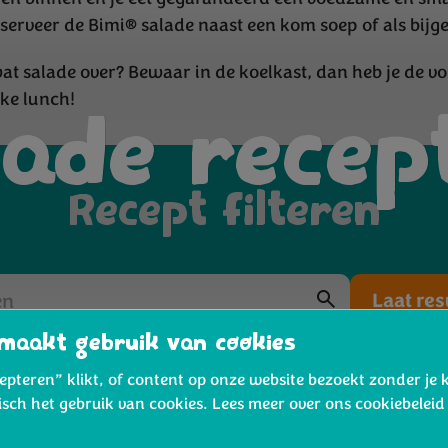
 serveer de Bimi® salade naast een kom soep of als bijge
at salade over? Bewaar in de koelkast, dan heb je de v
ke lunch!
lade recep
Recept filteren
Laat res
maakt gebruik van cookies
cepteren” klikt, of content op onze website bezoekt zonder je 
isch het gebruik van cookies. Lees meer over ons cookiebelei