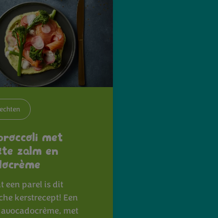
echten
roccoli met
te zalm en
docrème
 een parel is dit
che kerstrecept! Een
e avocadocrème, met