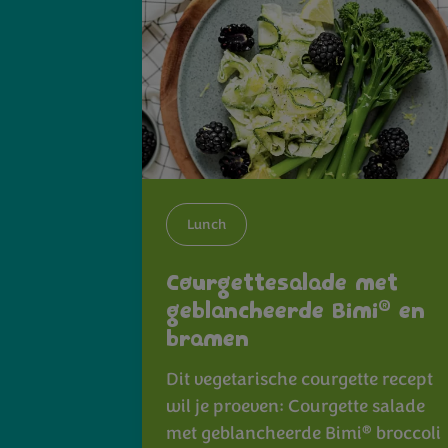
Lunch
Courgettesalade met
®
geblancheerde Bimi
en
bramen
Dit vegetarische courgette recept
wil je proeven: Courgette salade
®
met geblancheerde Bimi
broccoli