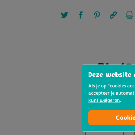
Bimi® 
Deze website 
Als je op “cookies ac
accepteer je automat
kunt weigeren
.
Cooki