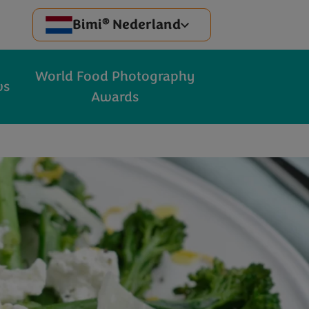
®
Bimi
Nederland
World Food Photography
ws
Awards