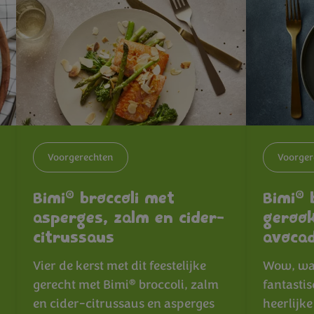
Voorgerechten
Voorger
®
®
Bimi
broccoli met
Bimi
b
asperges, zalm en cider-
gerook
citrussaus
avoca
Vier de kerst met dit feestelijke
Wow, wat
®
gerecht met Bimi
broccoli, zalm
fantastis
en cider-citrussaus en asperges
heerlijk