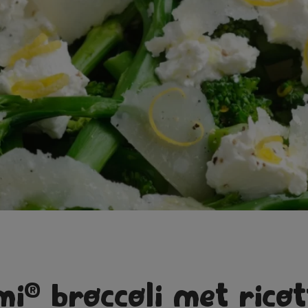
®
mi
broccoli met ricot