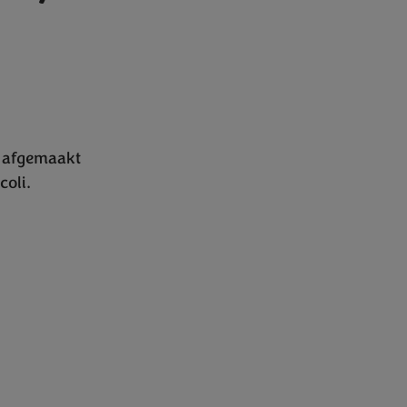
n, afgemaakt
coli
.
ions