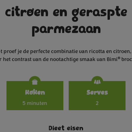
citroen en geraspte
parmezaan
pt proef je de perfecte combinatie van ricotta en citroe
®
r het contrast van de nootachtige smaak van Bimi
broc
Specificat
Koken
Serves
5 minuten
2
Dieet eisen