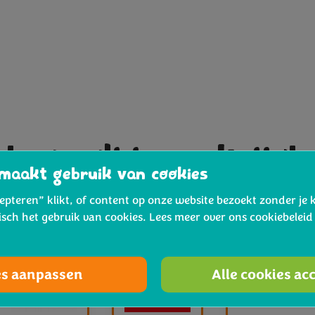
broccoli is verkrijgb
maakt gebruik van cookies
cepteren” klikt, of content op onze website bezoekt zonder je 
isch het gebruik van cookies. Lees meer over ons cookiebelei
es aanpassen
Alle cookies ac