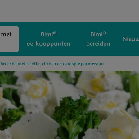
®
®
 met
Bimi
Bimi
Nieu
®
verkooppunten
bereiden
®
broccoli met ricotta, citroen en geraspte parmezaan