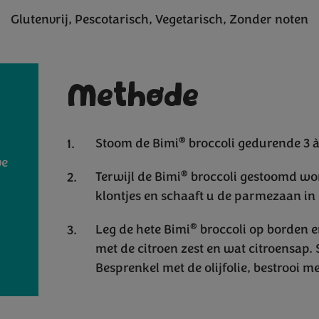
Glutenvrij
Pescotarisch
Vegetarisch
Zonder noten
Methode
®
Stoom de Bimi
broccoli gedurende 3 à 
ve
®
Terwijl de Bimi
broccoli gestoomd word
klontjes en schaaft u de parmezaan in
®
Leg de hete Bimi
broccoli op borden en
met de citroen zest en wat citroensap.
Besprenkel met de olijfolie, bestrooi m