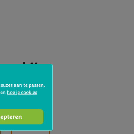
aar bij
keuzes aan te passen,
d en
hoe je cookies
cepteren