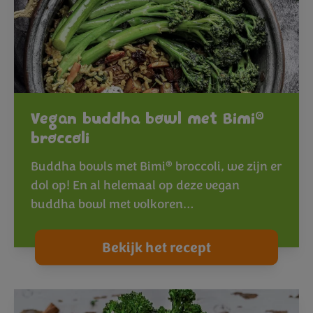
®
Vegan buddha bowl met Bimi
broccoli
®
Buddha bowls met Bimi
broccoli, we zijn er
dol op! En al helemaal op deze vegan
buddha bowl met volkoren…
Bekijk het recept