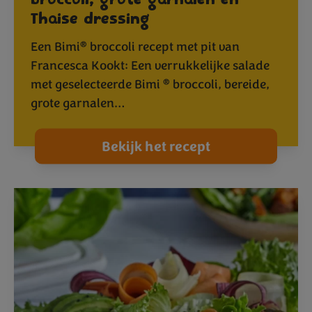
broccoli, grote garnalen en
Thaise dressing
®
Een Bimi
broccoli recept met pit van
Francesca Kookt: Een verrukkelijke salade
®
met geselecteerde Bimi
broccoli, bereide,
grote garnalen…
Bekijk het recept