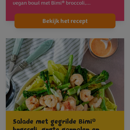
®
vegan bowl met Bimi
broccoli,…
Bekijk het recept
®
Salade met gegrilde Bimi