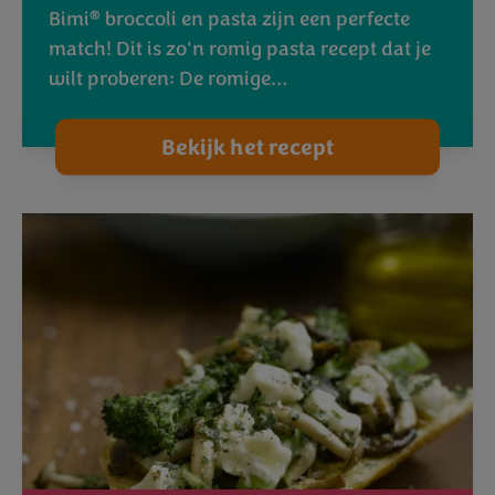
®
Bimi
broccoli en pasta zijn een perfecte
match! Dit is zo'n romig pasta recept dat je
wilt proberen: De romige…
Bekijk het recept