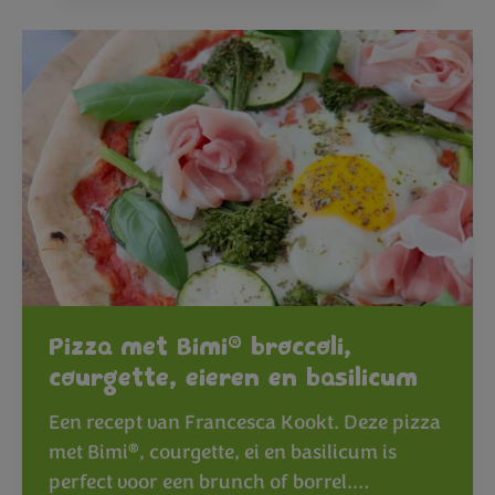
®
Pizza met Bimi
broccoli,
courgette, eieren en basilicum
Een recept van Francesca Kookt. Deze pizza
®
met Bimi
, courgette, ei en basilicum is
perfect voor een brunch of borrel.…