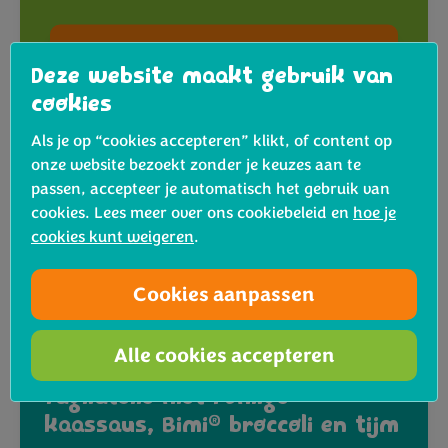
Bekijk het recept
Deze website maakt gebruik van
cookies
Als je op “cookies accepteren” klikt, of content op
onze website bezoekt zonder je keuzes aan te
passen, accepteer je automatisch het gebruik van
cookies. Lees meer over ons cookiebeleid en
hoe je
cookies kunt weigeren
.
Cookies aanpassen
Alle cookies accepteren
Tagliatelle met romige
®
kaassaus, Bimi
broccoli en tijm