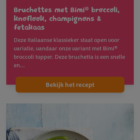
®
Bruchettes met Bimi
broccoli,
knoflook, champignons &
fetakaas
Deze Italiaanse klassieker staat open voor
®
variatie, vandaar onze variant met Bimi
broccoli topper. Deze bruchetta is een snelle
en…
Bekijk het recept