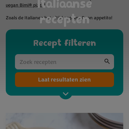
Italiaanse
vegan Bimi® pizza
!
recepten
Zoals de Italianen het altijd zeggen: Buon appetito!
Recept filteren
Laat resultaten zien