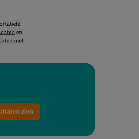
ortabele
echten
en
t Bimi
®
chten met
ultaten zien