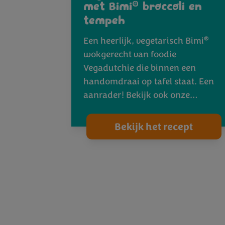
®
met Bimi
broccoli en
tempeh
®
Een heerlijk, vegetarisch Bimi
wokgerecht van foodie
Vegadutchie die binnen een
handomdraai op tafel staat. Een
aanrader! Bekijk ook onze…
Bekijk het recept
1
2
3
4
5
6
7