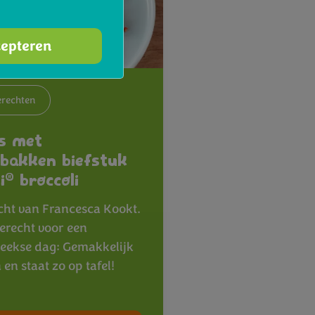
cepteren
rechten
s met
bakken biefstuk
®
i
broccoli
cht van Francesca Kookt.
gerecht voor een
ekse dag: Gemakkelijk
en staat zo op tafel!