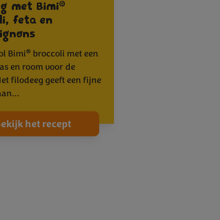
®
eg met Bimi
li, feta en
ignons
®
ol Bimi
broccoli met een
aas en room voor de
t filodeeg geeft een fijne
 aan…
ekijk het recept
8
19
20