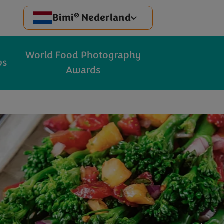
®
Bimi
Nederland
World Food Photography
ws
Awards