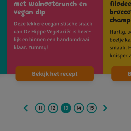
met walnootcrunch en
filode
vegan dip
brocco
champ
Deze lekkere veganistische snack
van De Hippe Vegetariër is heer-
Hartig, v
lijk en binnen een handomdraai
beetje k
klaar. Yummy!
smaak. He
knisper
Bekijk het recept
B
8
9
10
11
12
13
14
15
16
17
1