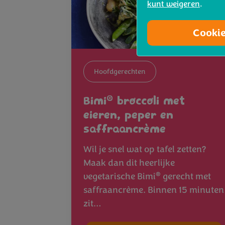
kunt weigeren
.
Cooki
Hoofdgerechten
®
Bimi
broccoli met
eieren, peper en
saffraancrème
Wil je snel wat op tafel zetten?
Maak dan dit heerlijke
®
vegetarische Bimi
gerecht met
saffraancrème. Binnen 15 minuten
zit…