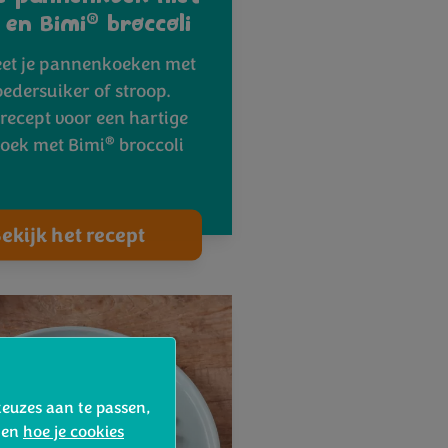
®
 en Bimi
broccoli
eet je pannenkoeken met
oedersuiker of stroop.
 recept voor een hartige
®
oek met Bimi
broccoli
ekijk het recept
keuzes aan te passen,
d en
hoe je cookies