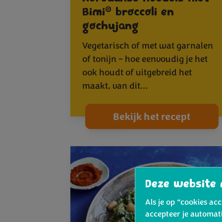
®
Bimi
broccoli en
gochujang
Vegetarisch of met wat garnalen
of tonijn - hoe eenvoudig je het
ook houdt of uitgebreid het
maakt, van dit…
Bekijk het recept
Deze website 
Als je op “cookies ac
accepteer je automat