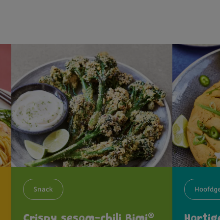
Snack
Hoofdge
®
Crispy sesam-chili Bimi
Harti