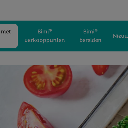
®
®
 met
Bimi
Bimi
Nieu
®
verkooppunten
bereiden