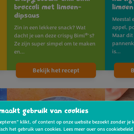
broccoli met limoen-
limoen
dipsaus
Meestal 
appel, p
Zin in een lekkere snack? Wat
Maar dit
®
dacht je van deze crispy Bimi
's?
pannenk
Ze zijn super simpel om te maken
is…
en…
Bekijk het recept
B
maakt gebruik van cookies
cepteren” klikt, of content op onze website bezoekt zonder je 
isch het gebruik van cookies. Lees meer over ons cookiebelei