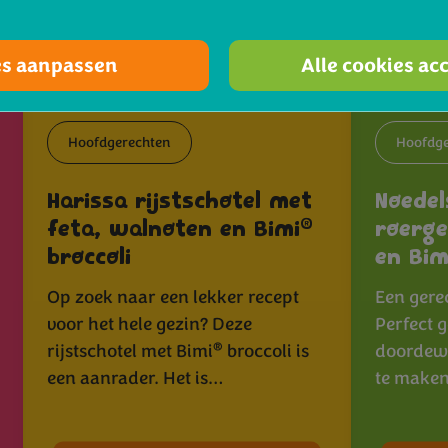
es aanpassen
Alle cookies ac
Hoofdgerechten
Hoofdge
Harissa rijstschotel met
Noedel
®
feta, walnoten en Bimi
roerge
broccoli
en Bim
Op zoek naar een lekker recept
Een gere
voor het hele gezin? Deze
Perfect 
®
rijstschotel met Bimi
broccoli is
doordewe
een aanrader. Het is…
te maken 