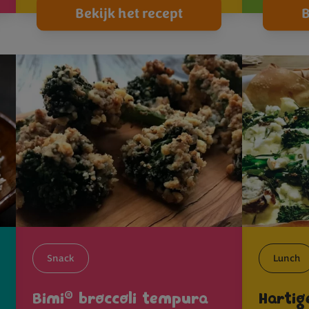
Bekijk het recept
B
Snack
Lunch
®
Bimi
broccoli tempura
Hartig