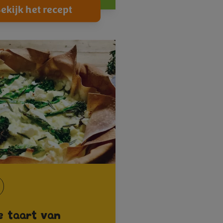
ekijk het recept
e taart van