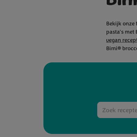
Bim
Bekijk onze 
pasta's met 
Bijge
vegan recep
Bimi® brocco