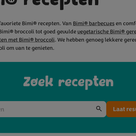
i® recepten
favoriete Bimi® recepten. Van
Bimi® barbecues
en comf
Bimi® broccoli tot goed gevulde
vegetarische Bimi® ger
rechten me
ten met Bimi® broccoli
. We hebben genoeg lekkere gere
li om van te genieten.
Zoek recepten
Laat res