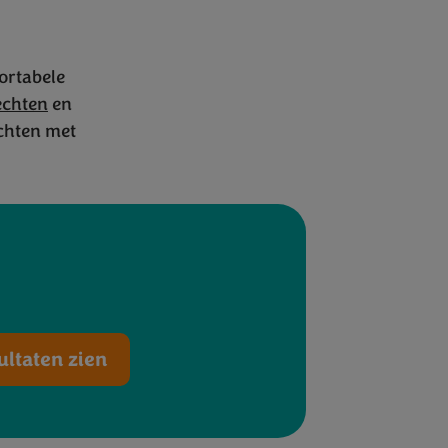
ortabele
echten
en
t Bimi
®
chten met
ultaten zien