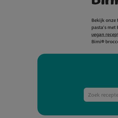
Bim
Bekijk onze 
pasta's met 
Bijge
vegan recep
Bimi® brocco