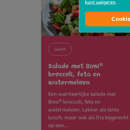
kunt weigeren
.
Cooki
Lunch
®
Salade met Bimi
broccoli, feta en
watermeloen
Een overheerlijke salade met
®
Bimi
broccoli, feta en
watermeloen. Lekker als lente
lunch, maar ook als fris bijgerecht
op een…