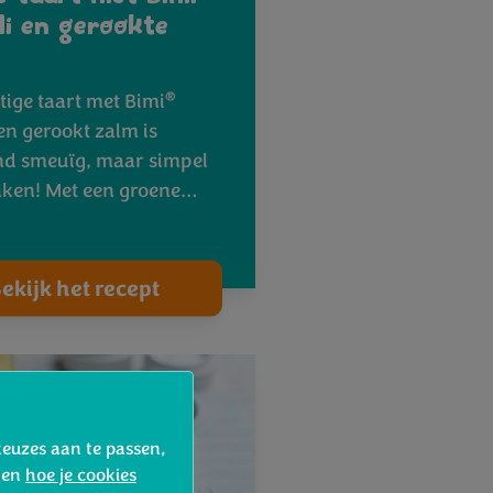
li en gerookte
®
tige taart met Bimi
en gerookt zalm is
nd smeuïg, maar simpel
ken! Met een groene…
ekijk het recept
keuzes aan te passen,
d en
hoe je cookies