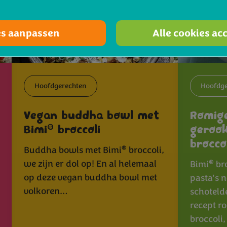
es aanpassen
Alle cookies ac
Hoofdgerechten
Hoofdge
Vegan buddha bowl met
Romig
®
Bimi
broccoli
gerook
brocco
®
Buddha bowls met Bimi
broccoli,
we zijn er dol op! En al helemaal
®
Bimi
br
op deze vegan buddha bowl met
pasta's 
volkoren…
schotelde
recept r
broccoli