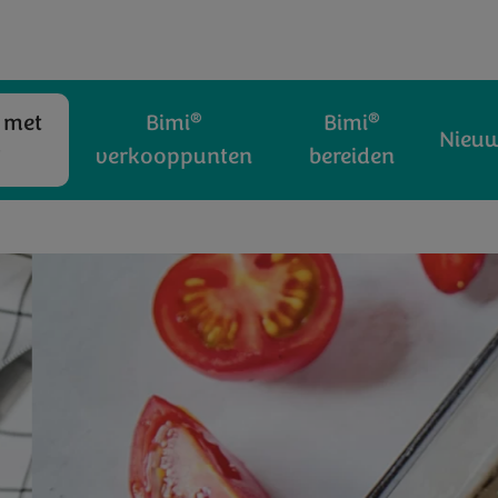
®
®
 met
Bimi
Bimi
Nieu
®
verkooppunten
bereiden