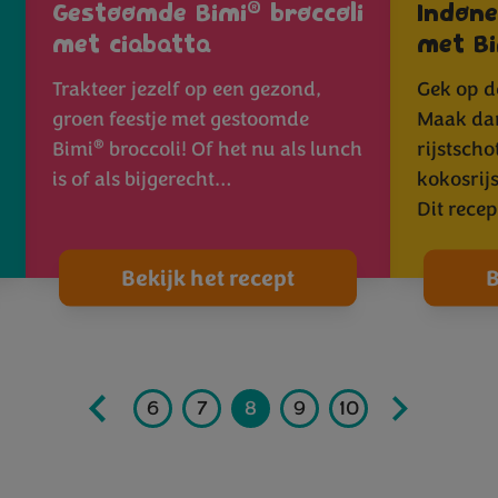
®
Gestoomde Bimi
broccoli
Indone
met ciabatta
met Bi
Trakteer jezelf op een gezond,
Gek op d
groen feestje met gestoomde
Maak dan
®
Bimi
broccoli! Of het nu als lunch
rijstscho
is of als bijgerecht…
kokosrijs
Dit rece
Bekijk het recept
B
3
4
5
6
7
8
9
10
11
12
1