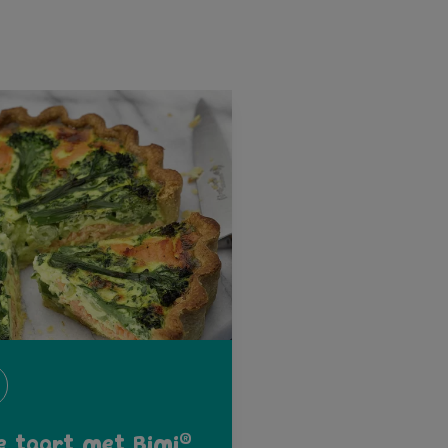
®
e taart met Bimi