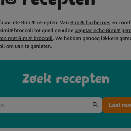
i® recepten
favoriete Bimi® recepten. Van
Bimi® barbecues
en comf
Bimi® broccoli tot goed gevulde
vegetarische Bimi® ger
rechten me
ten met Bimi® broccoli
. We hebben genoeg lekkere gere
li om van te genieten.
Zoek recepten
Laat res