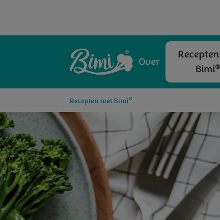
Recepten
Over
Bimi
®
Recepten met Bimi