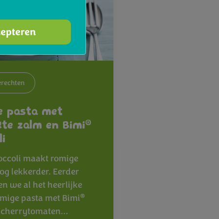
cepteren
rechten
e pasta met
®
te zalm en Bimi
li
occoli maakt romige
nog lekkerder. Eerder
n we al het heerlijke
®
omige pasta met Bimi
, cherrytomaten…