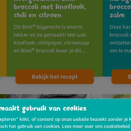
broccoli met knoflook,
brocco
chili en citroen
zalm
®
Dit Bimi
bijgerecht is enorm
Deze har
lekker en zo gemaakt! Met wat
broccoli 
knoflook, chilipeper, citroensap
ontzette
®
en Bimi
broccoli tover je dit…
om te ma
Bekijk het recept
B
maakt gebruik van cookies
cepteren” klikt, of content op onze website bezoekt zonder je 
isch het gebruik van cookies. Lees meer over ons cookiebelei