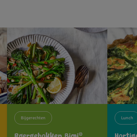
Bijgerechten
Lunch
®
Roergebakken Bimi
Hartig