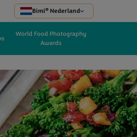
®
Bimi
Nederland
World Food Photography
ws
Awards