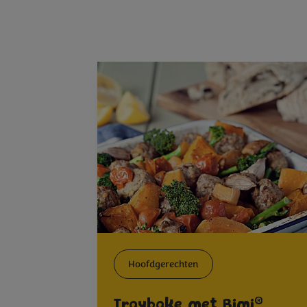
Hoofdgerechten
®
Traybake met Bimi