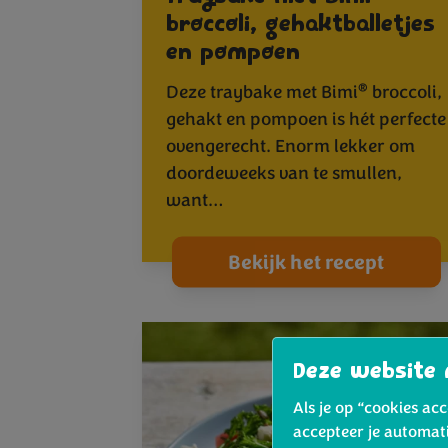
broccoli, gehaktballetjes
en pompoen
®
Deze traybake met Bimi
broccoli,
gehakt en pompoen is hét perfecte
ovengerecht. Enorm lekker om
doordeweeks van te smullen,
want…
Bekijk het recept
Deze website 
Als je op “cookies ac
accepteer je automat