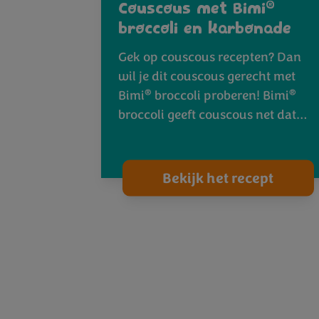
®
Couscous met Bimi
broccoli en karbonade
Gek op couscous recepten? Dan
wil je dit couscous gerecht met
®
®
Bimi
broccoli proberen! Bimi
broccoli geeft couscous net dat…
Bekijk het recept
1
2