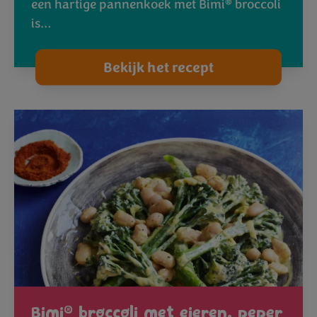
®
een hartige pannenkoek met Bimi
broccoli
is…
Bekijk het recept
®
Bimi
broccoli met eieren, peper