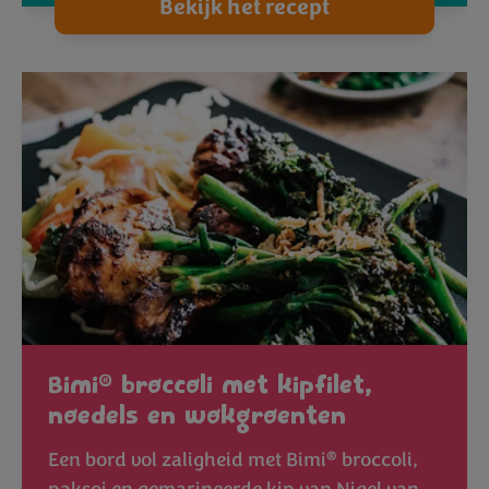
Bekijk het recept
®
Bimi
broccoli met kipfilet,
noedels en wokgroenten
®
Een bord vol zaligheid met Bimi
broccoli,