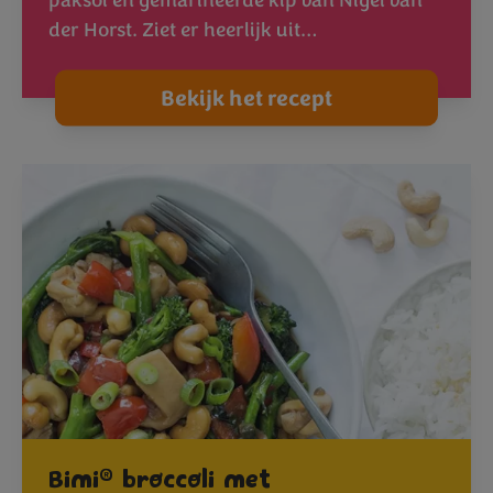
paksoi en gemarineerde kip van Nigel van
der Horst. Ziet er heerlijk uit…
Bekijk het recept
®
Bimi
broccoli met