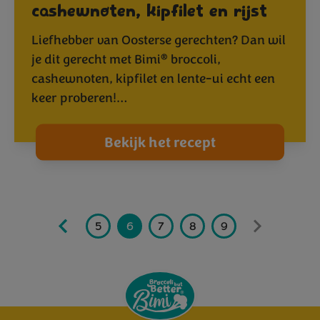
cashewnoten, kipfilet en rijst
Liefhebber van Oosterse gerechten? Dan wil
®
je dit gerecht met Bimi
broccoli,
cashewnoten, kipfilet en lente-ui echt een
keer proberen!…
Bekijk het recept
2
3
4
5
6
7
8
9