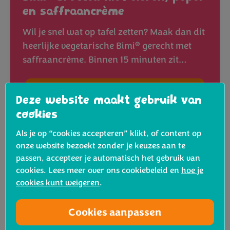
en saffraancrème
Wil je snel wat op tafel zetten? Maak dan dit
®
heerlijke vegetarische Bimi
gerecht met
saffraancrème. Binnen 15 minuten zit…
Bekijk het recept
Deze website maakt gebruik van
cookies
Als je op “cookies accepteren” klikt, of content op
onze website bezoekt zonder je keuzes aan te
passen, accepteer je automatisch het gebruik van
cookies. Lees meer over ons cookiebeleid en
hoe je
cookies kunt weigeren
.
Cookies aanpassen