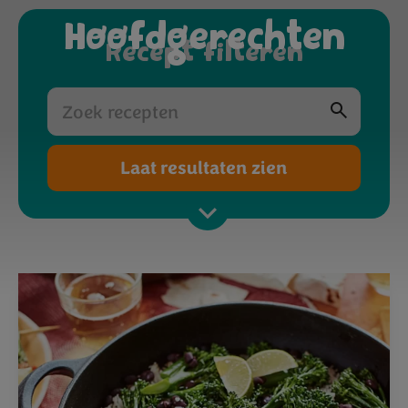
Hoofdgerechten
Recept filteren
Laat resultaten zien